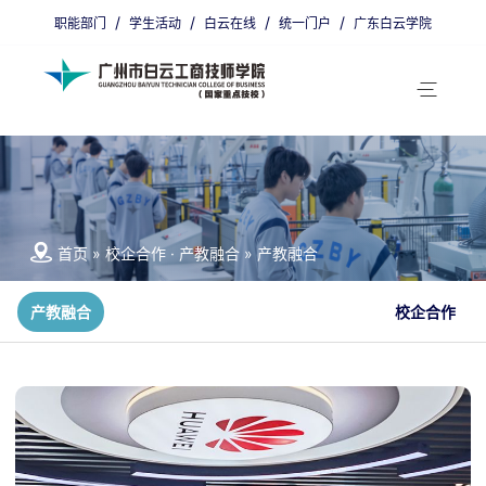
/
/
/
/
职能部门
学生活动
白云在线
统一门户
广东白云学院
省编招生代码：9800011
广州招生代码：00405
首页
»
校企合作 · 产教融合
»
产教融合
产教融合
校企合作