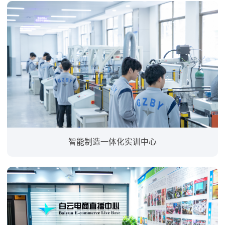
智能制造⼀体化实训中⼼