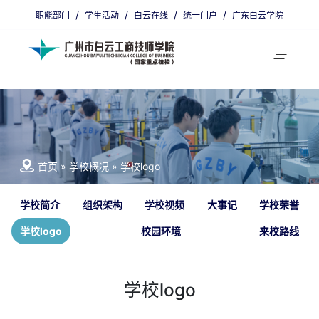
/
/
/
/
职能部门
学生活动
白云在线
统一门户
广东白云学院
省编招生代码：9800011
广州招生代码：00405
首页
»
学校概况
»
学校logo
学校简介
组织架构
学校视频
大事记
学校荣誉
学校logo
校园环境
来校路线
学校logo