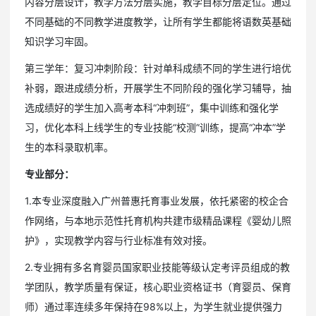
内容分层设计，教学方法分层实施，教学目标分层定位。通过
不同基础的不同教学进度教学，让所有学生都能将语数英基础
知识学习牢固。
第三学年：复习冲刺阶段：针对单科成绩不同的学生进行培优
补弱，跟进成绩分析，开展学生不同阶段的强化学习辅导，抽
选成绩好的学生加入高考本科“冲刺班”，集中训练和强化学
习，优化本科上线学生的专业技能“校测”训练，提高“冲本”学
生的本科录取机率。
专业部分：
1.本专业深度融入广州普惠托育事业发展，依托紧密的校企合
作网络，与本地示范性托育机构共建市级精品课程《婴幼儿照
护》，实现教学内容与行业标准有效对接。
2.专业拥有多名育婴员国家职业技能等级认定考评员组成的教
学团队，教学质量有保证，核心职业资格证书（育婴员、保育
师）通过率连续多年保持在98%以上，为学生就业提供强力