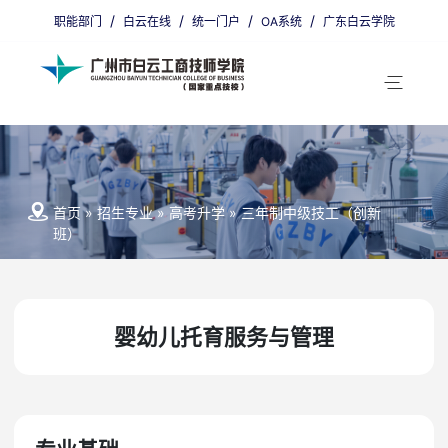
/
/
/
/
职能部门
白云在线
统一门户
OA系统
广东白云学院
省编招生代码：9800011
广州招生代码：00405
首页
»
招生专业
»
高考升学
»
三年制中级技工（创新
班）
婴幼儿托育服务与管理