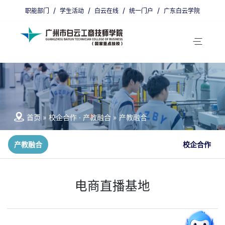
/
/
/
/
职能部门
学生活动
白云在线
统一门户
广东白云学院
省编招生代码：9800011
广州招生代码：00405
首页
»
校企合作 · 产教融合
»
产教融合
产教融合
校企合作
电商直播基地