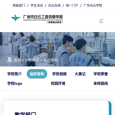
/
/
/
/
职能部门
学生活动
白云在线
统一门户
广东白云学院
省编招生代码：9800011
广州招生代码：00405
首页
»
学校概况
»
组织架构
学校简介
组织架构
学校视频
大事记
学校荣誉
学校logo
校园环境
来校路线
教学部门