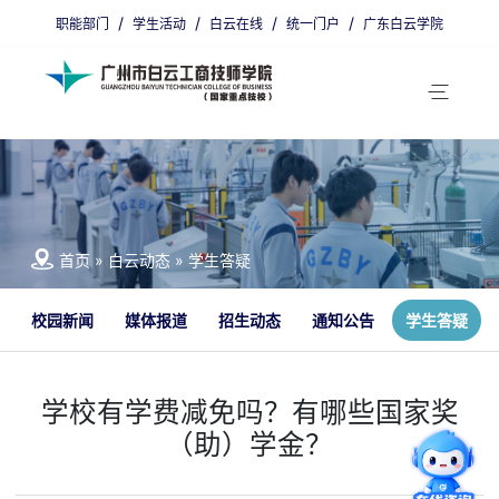
/
/
/
/
职能部门
学生活动
白云在线
统一门户
广东白云学院
省编招生代码：9800011
广州招生代码：00405
首页
»
白云动态
»
学生答疑
校园新闻
媒体报道
招生动态
通知公告
学生答疑
学校有学费减免吗？有哪些国家奖
（助）学金？