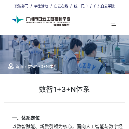
/
/
/
/
职能部门
学生活动
白云在线
统一门户
广东白云学院
省编招生代码：9800011
广州招生代码：00405
首页
»
数智1+3+N体系
数智1+3+N体系
一、体系定位
以数智赋能、新质引领为核心，面向人工智能与数字经