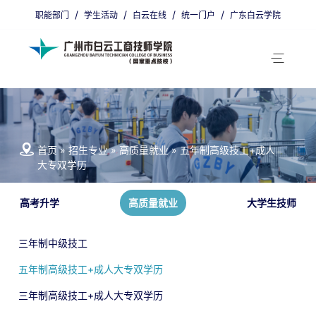
/
/
/
/
职能部门
学生活动
白云在线
统一门户
广东白云学院
省编招生代码：9800011
广州招生代码：00405
首页
»
招生专业
»
高质量就业
»
五年制高级技工+成人
大专双学历
高考升学
高质量就业
大学生技师
三年制中级技工
五年制高级技工+成人大专双学历
三年制高级技工+成人大专双学历