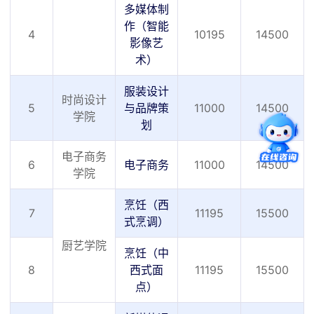
多媒体制
作（智能
4
10195
14500
影像艺
术）
服装设计
时尚设计
5
与品牌策
11000
14500
学院
划
电子商务
6
电子商务
11000
14500
学院
烹饪（西
7
11195
15500
式烹调）
厨艺学院
烹饪（中
8
西式面
11195
15500
点）